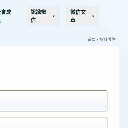
公會成
認識徵
徵信文
員
信
章
首頁
/
認識徵信