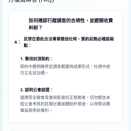
如何確認行蹤調查的合規性，並避開收費
Q1
糾紛？
民眾在委託合法專業徵信社時，簽約前務必確認兩
A：
點：
1. 費用封頂契約：
契約中應明確界定調查範圍與成果形式，杜絕中途
巧立名目加價。
2. 認明公會認證：
選擇受全聯會背書與監督的正規業者。切勿輕信未
經公會考核的民間社團或體制外管道，以保障消費
權益與申訴權利。