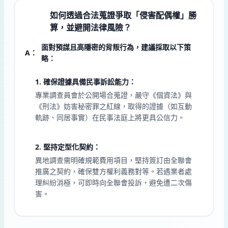
如何透過合法蒐證爭取「侵害配偶權」勝
Q2
算，並避開法律風險？
面對預謀且高隱密的背叛行為，建議採取以下策
A：
略：
1. 確保證據具備民事訴訟能力：
專業調查員會於公開場合蒐證，嚴守《個資法》與
《刑法》妨害秘密罪之紅線，取得的證據（如互動
軌跡、同居事實）在民事法庭上將更具公信力。
2. 堅持定型化契約：
異地調查需明確規範費用項目，堅持簽訂由全聯會
推廣之契約，確保雙方權利義務對等。若遇業者處
理糾紛消極，可即時向全聯會投訴，避免遭二次傷
害。