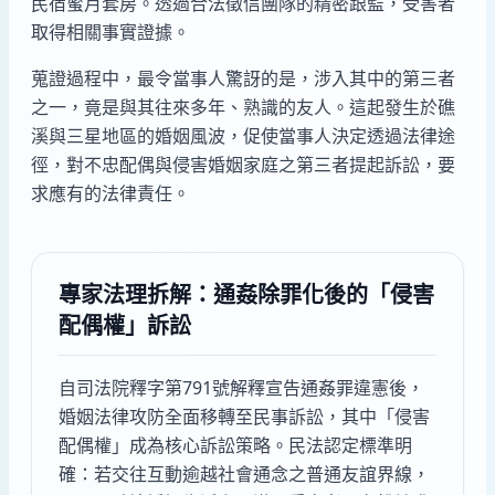
民宿蜜月套房。透過合法徵信團隊的精密跟監，受害者
取得相關事實證據。
蒐證過程中，最令當事人驚訝的是，涉入其中的第三者
之一，竟是與其往來多年、熟識的友人。這起發生於礁
溪與三星地區的婚姻風波，促使當事人決定透過法律途
徑，對不忠配偶與侵害婚姻家庭之第三者提起訴訟，要
求應有的法律責任。
專家法理拆解：通姦除罪化後的「侵害
配偶權」訴訟
自司法院釋字第791號解釋宣告通姦罪違憲後，
婚姻法律攻防全面移轉至民事訴訟，其中「侵害
配偶權」成為核心訴訟策略。民法認定標準明
確：若交往互動逾越社會通念之普通友誼界線，