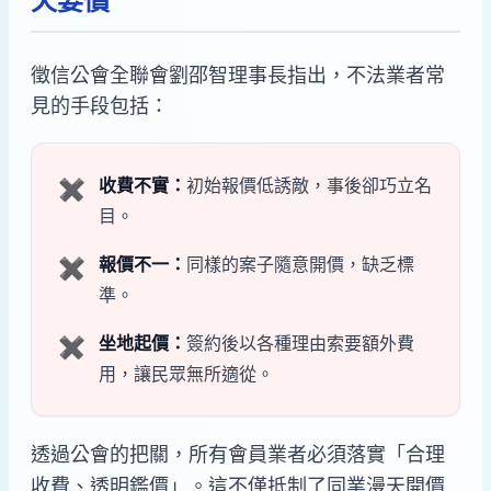
徵信公會全聯會劉邵智理事長指出，不法業者常
見的手段包括：
收費不實：
初始報價低誘敵，事後卻巧立名
✖
目。
報價不一：
同樣的案子隨意開價，缺乏標
✖
準。
坐地起價：
簽約後以各種理由索要額外費
✖
用，讓民眾無所適從。
透過公會的把關，所有會員業者必須落實「合理
收費、透明鑑價」。這不僅抵制了同業漫天開價